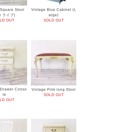
 Square Stool
Vintage Blue Cabinet (L
トライプ)
arge)
LD OUT
SOLD OUT
2Drawer Conso
Vintage Pink long Stool
le
SOLD OUT
LD OUT