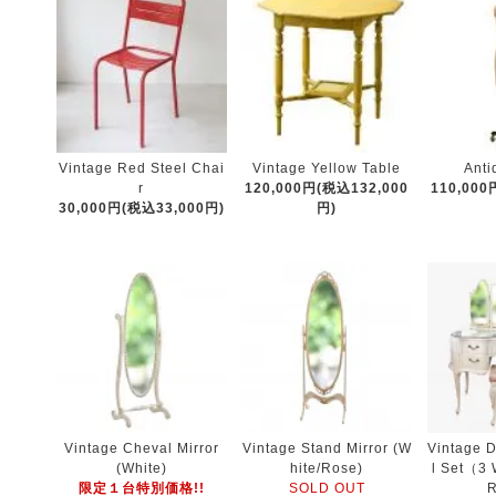
Vintage Red Steel Chai
Vintage Yellow Table
Anti
r
120,000円(税込132,000
110,000
30,000円(税込33,000円)
円)
Vintage Cheval Mirror
Vintage Stand Mirror (W
Vintage 
(White)
hite/Rose)
l Set（3 
限定１台特別価格!!
SOLD OUT