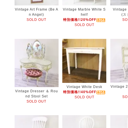
Vintage Art Frame (Be A
Vintage Marble White S
Vintage
n Angel)
helf
(ス
SOLD OUT
特別価格!!20%OFF
SO
SOLD OUT
Vintage 
Vintage White Desk
Vintage Dresser ＆ Rou
特別価格!!40%OFF
nd Stool Set
SO
SOLD OUT
SOLD OUT