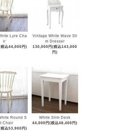
White Lyre Cha
Vintage White Wave Sli
ir
m Dresser
(税込44,000円)
130,000円(税込143,000
円)
White Round S
White Slim Desk
t Chair
44,000円(税込48,400円)
(税込53,900円)