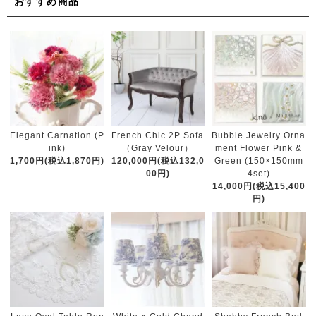
おすすめ商品
French Chic 2P Sofa
Elegant Carnation (P
Bubble Jewelry Orna
（Gray Velour）
ink)
ment Flower Pink &
120,000円(税込132,0
1,700円(税込1,870円)
Green (150×150mm
00円)
4set)
14,000円(税込15,400
円)