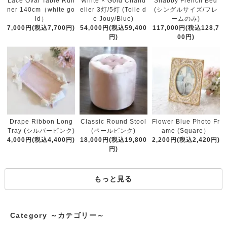
White × Gold Chand
Lace Oval Table Run
Shabby French Bed
elier 3灯/5灯 (Toile d
ner 140cm（white go
(シングルサイズ/フレ
e Jouy/Blue)
ld）
ームのみ)
54,000円(税込59,400
7,000円(税込7,700円)
117,000円(税込128,7
円)
00円)
Classic Round Stool
Drape Ribbon Long
Flower Blue Photo Fr
(ペールピンク)
Tray (シルバーピンク)
ame (Square）
18,000円(税込19,800
4,000円(税込4,400円)
2,200円(税込2,420円)
円)
もっと見る
Category ～カテゴリー～