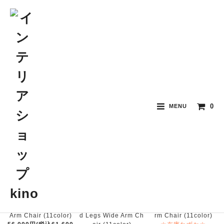
LLOYD LOOM ロイドルーム
0
MENU
おすすめ順
価格順
新着順
LLOYD LOOM Wide
LLOYD LOOM Turne
LLOYD LOOM Skirt A
Arm Chair (11color)
d Legs Wide Arm Ch
rm Chair (11color)