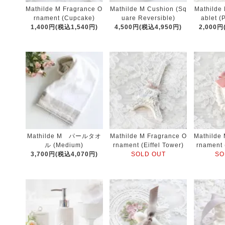
Mathilde M Fragrance O
Mathilde M Cushion (Sq
Mathilde
rnament (Cupcake)
uare Reversible)
ablet (
1,400円(税込1,540円)
4,500円(税込4,950円)
2,000円
Mathilde M パールタオ
Mathilde M Fragrance O
Mathilde
ル (Medium)
rnament (Eiffel Tower)
rnament 
3,700円(税込4,070円)
SOLD OUT
SO