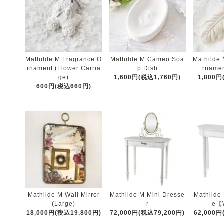
Mathilde M Fragrance O
Mathilde M Cameo Soa
Mathilde
rnament (Flower Carria
p Dish
rnamen
ge)
1,600円(税込1,760円)
1,800円
600円(税込660円)
Mathilde M Wall Mirror
Mathilde M Mini Dresse
Mathilde
(Large)
r
e【
18,000円(税込19,800円)
72,000円(税込79,200円)
62,000円