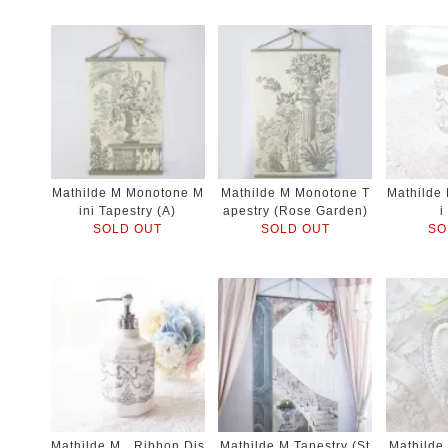
Mathilde M Monotone M
Mathilde M Monotone T
Mathilde
ini Tapestry (A)
apestry (Rose Garden)
i
SOLD OUT
SOLD OUT
SO
Mathilde M Ribbon Dis
Mathilde M Tapestry (St
Mathilde