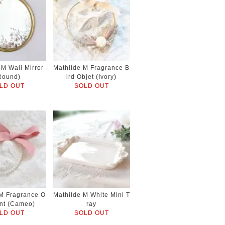
 M Wall Mirror
Mathilde M Fragrance B
Round)
ird Objet (Ivory)
LD OUT
SOLD OUT
 M Fragrance O
Mathilde M White Mini T
nt (Cameo)
ray
LD OUT
SOLD OUT