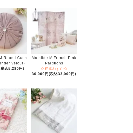
 M Round Cush
Mathilde M French Pink
ender Velour)
Partitions
(税込5,280円)
☆在庫わずか☆
30,000円(税込33,000円)