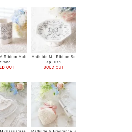
 M Ribbon Mult
Mathilde M Ribbon So
 Stand
ap Dish
LD OUT
SOLD OUT
 M Glass Case
Mathilde M Fragrance S