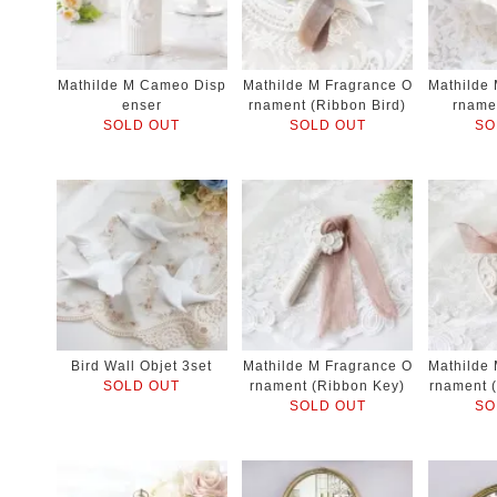
Mathilde M Cameo Disp
Mathilde M Fragrance O
Mathilde
enser
rnament (Ribbon Bird)
rname
SOLD OUT
SOLD OUT
SO
Bird Wall Objet 3set
Mathilde M Fragrance O
Mathilde
SOLD OUT
rnament (Ribbon Key)
rnament 
SOLD OUT
SO