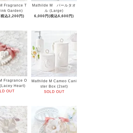
 M Fragrance T
Mathilde M パールタオ
Pink Garden)
ル (Large)
(税込2,200円)
6,000円(税込6,600円)
 M Fragrance O
Mathilde M Cameo Cani
(Lacey Heart)
ster Box (2set)
LD OUT
SOLD OUT