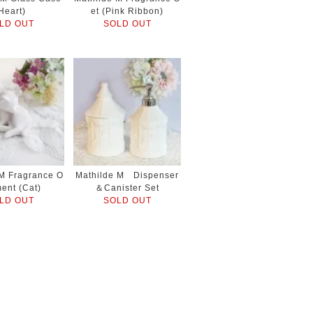
Heart)
et (Pink Ribbon)
LD OUT
SOLD OUT
 M Fragrance O
Mathilde M Dispenser
ent (Cat)
＆Canister Set
LD OUT
SOLD OUT