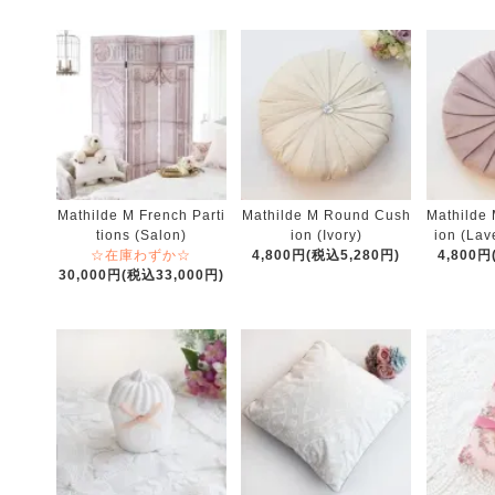
Mathilde M French Parti
Mathilde M Round Cush
Mathilde
tions (Salon)
ion (Ivory)
ion (Lav
☆在庫わずか☆
4,800円(税込5,280円)
4,800円
30,000円(税込33,000円)