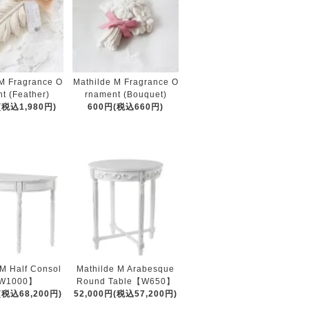
 M Fragrance O
Mathilde M Fragrance O
t (Feather)
rnament (Bouquet)
(税込1,980円)
600円(税込660円)
 M Half Consol
Mathilde M Arabesque
W1000】
Round Table【W650】
(税込68,200円)
52,000円(税込57,200円)