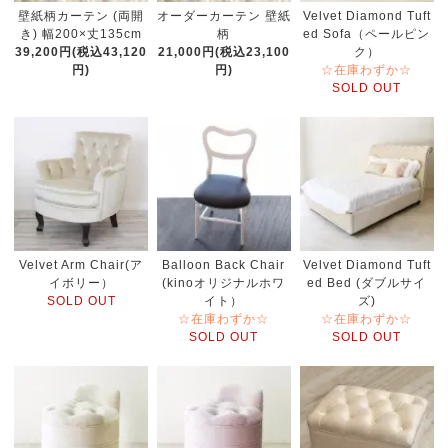
壁紙柄カーテン (両開
オーダーカーテン 壁紙
Velvet Diamond Tuft
き) 幅200×丈135cm
柄
ed Sofa（ペールピン
39,200円(税込43,120
21,000円(税込23,100
ク）
円)
円)
☆在庫わずか☆
SOLD OUT
Velvet Arm Chair(ア
Balloon Back Chair
Velvet Diamond Tuft
イボリー）
(kinoオリジナルホワ
ed Bed (ダブルサイ
SOLD OUT
イト）
ズ)
☆在庫わずか☆
☆在庫わずか☆
SOLD OUT
SOLD OUT