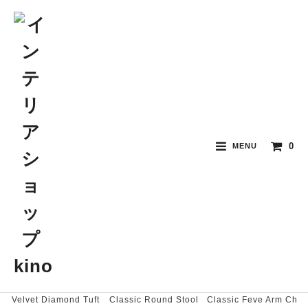
kino Furniture Item
kino Goods Item
kino Original
0
MENU
おすすめ順
価格順
新着順
Velvet Diamond Tuft
Classic Round Stool
Classic Feve Arm Ch