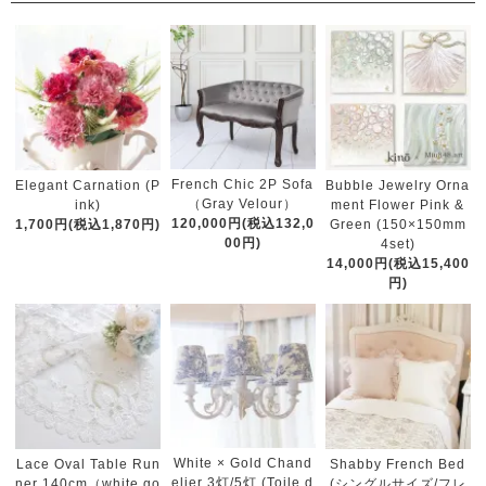
French Chic 2P Sofa
Elegant Carnation (P
Bubble Jewelry Orna
（Gray Velour）
ink)
ment Flower Pink &
120,000円(税込132,0
1,700円(税込1,870円)
Green (150×150mm
00円)
4set)
14,000円(税込15,400
円)
White × Gold Chand
Lace Oval Table Run
Shabby French Bed
elier 3灯/5灯 (Toile d
ner 140cm（white go
(シングルサイズ/フレ