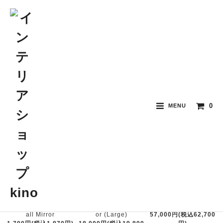
壁掛け・全身ミラー
0
MENU
おすすめ順
価格順
新着順
Gold Ribbon Mini W
Mathilde M Wall Mirr
Ribbon Stand Mirror
all Mirror
or (Large)
57,000円(税込62,700