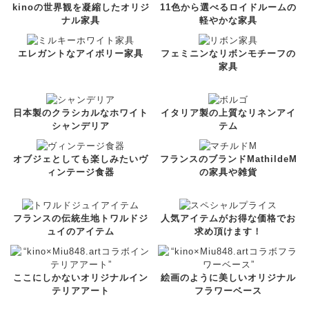
kinoの世界観を凝縮したオリジ
11色から選べるロイドルームの
ナル家具
軽やかな家具
エレガントなアイボリー家具
フェミニンなリボンモチーフの
家具
日本製のクラシカルなホワイト
イタリア製の上質なリネンアイ
シャンデリア
テム
オブジェとしても楽しみたいヴ
フランスのブランドMathildeM
ィンテージ食器
の家具や雑貨
フランスの伝統生地トワルドジ
人気アイテムがお得な価格でお
ュイのアイテム
求め頂けます！
ここにしかないオリジナルイン
絵画のように美しいオリジナル
テリアアート
フラワーベース