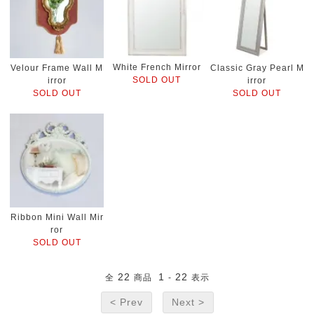
White French Mirror
Velour Frame Wall M
Classic Gray Pearl M
SOLD OUT
irror
irror
SOLD OUT
SOLD OUT
Ribbon Mini Wall Mir
ror
SOLD OUT
22
1
22
全
商品
-
表示
< Prev
Next >