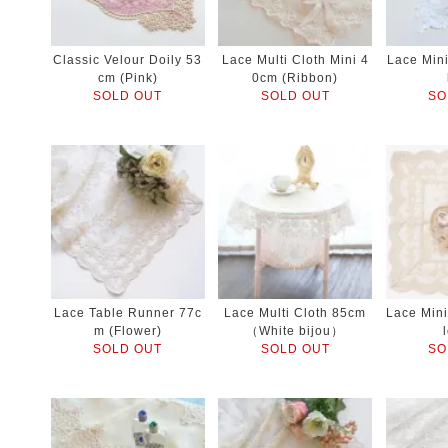
Classic Velour Doily 53
Lace Multi Cloth Mini 4
Lace Mini
cm (Pink)
0cm (Ribbon)
SOLD OUT
SOLD OUT
SO
Lace Table Runner 77c
Lace Multi Cloth 85cm
Lace Mini
m (Flower)
（White bijou）
SOLD OUT
SOLD OUT
SO