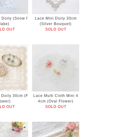
 Doily (Snow f
Lace Mini Doily 30cm
lake)
(Silver Bouquet)
LD OUT
SOLD OUT
 Doily 30cm (F
Lace Multi Cloth Mini 4
lower)
4cm (Oval Flower)
LD OUT
SOLD OUT