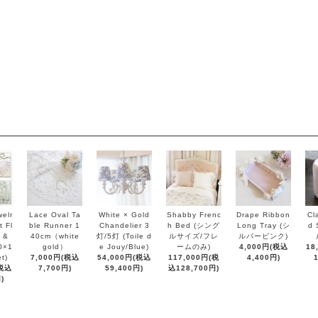
elr
Lace Oval Ta
White × Gold
Shabby Frenc
Drape Ribbon
Cl
 Fl
ble Runner 1
Chandelier 3
h Bed (シング
Long Tray (シ
d 
 &
40cm（white
灯/5灯 (Toile d
ルサイズ/フレ
ルバーピンク)
0×1
gold）
e Jouy/Blue)
ームのみ)
4,000円(税込
18
t)
7,000円(税込
54,000円(税込
117,000円(税
4,400円)
(税込
7,700円)
59,400円)
込128,700円)
)