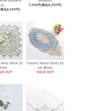
hite borderin
(Ribbon)
g）
7,500円(税込8,250円)
(税込8,250円)
 doily 30cm (O
Classic Velour Doily 53
live)
cm (Blue)
LD OUT
SOLD OUT