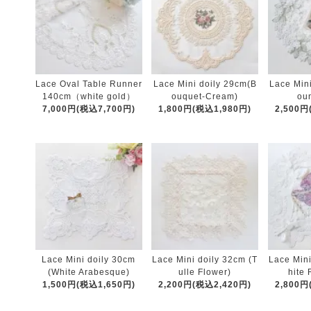
Lace Oval Table Runner
Lace Mini doily 29cm(B
Lace Min
140cm（white gold）
ouquet-Cream)
ou
7,000円(税込7,700円)
1,800円(税込1,980円)
2,500円
Lace Mini doily 30cm
Lace Mini doily 32cm (T
Lace Min
(White Arabesque)
ulle Flower)
hite
1,500円(税込1,650円)
2,200円(税込2,420円)
2,800円