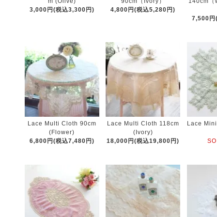
m (Olive)
90cm（Ivory）
140cm（w
3,000円(税込3,300円)
4,800円(税込5,280円)
7,500円
Lace Multi Cloth 90cm
Lace Multi Cloth 118cm
Lace Mini
(Flower)
(Ivory)
6,800円(税込7,480円)
18,000円(税込19,800円)
SO