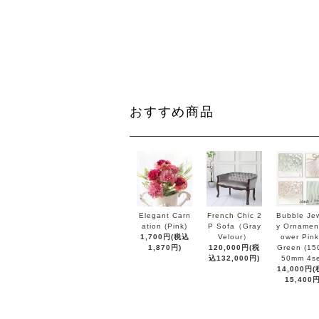
おすすめ商品
Elegant Carn
French Chic 2
Bubble Jew
ation (Pink)
P Sofa（Gray
y Ornament
1,700円(税込
Velour）
ower Pink
1,870円)
120,000円(税
Green (15
込132,000円)
50mm 4se
14,000円
15,400円