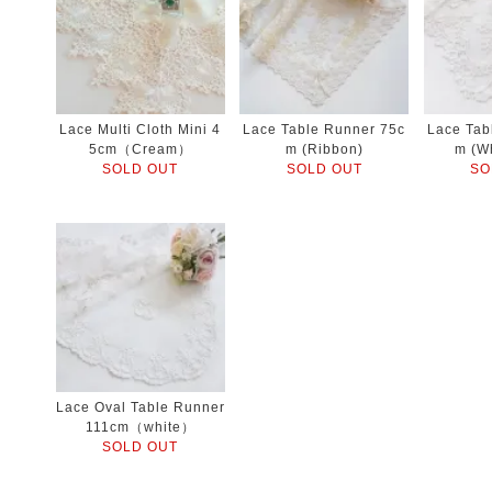
Lace Multi Cloth Mini 4
Lace Table Runner 75c
Lace Tab
5cm（Cream）
m (Ribbon)
m (W
SOLD OUT
SOLD OUT
SO
Lace Oval Table Runner
111cm（white）
SOLD OUT