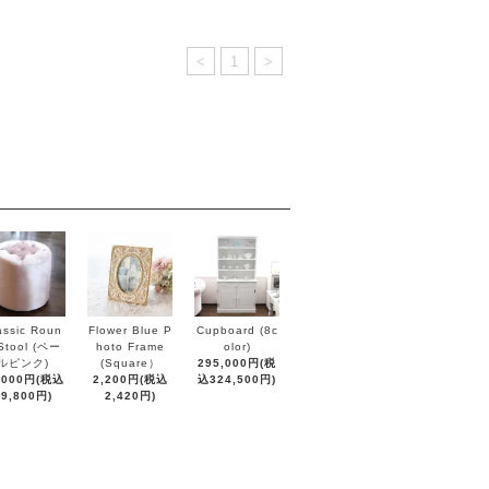
<
1
>
assic Roun
Flower Blue P
Cupboard (8c
Stool (ペー
hoto Frame
olor)
ルピンク)
(Square）
295,000円(税
,000円(税込
2,200円(税込
込324,500円)
19,800円)
2,420円)