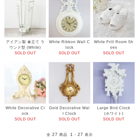
アイアン製 傘立て ラ
White Ribbon Wall C
White Frill Room Sh
ウンド型 (White)
lock
oes
SOLD OUT
SOLD OUT
SOLD OUT
White Decorative Cl
Gold Decorative Wal
Large Bird Clock
ock
l Clock
(ホワイト)
SOLD OUT
SOLD OUT
SOLD OUT
27
1
27
全
商品
-
表示