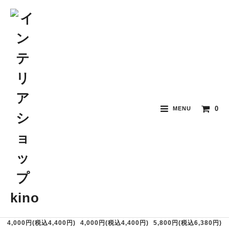
時計 / 傘立て / ルームシューズ
0
MENU
おすすめ順
価格順
新着順
Tassel Room Shoes
Tassel Room Shoes
Dressy Hanger（Gol
(Pink/M)
(Pink/L)
d）
4,000円(税込4,400円)
4,000円(税込4,400円)
5,800円(税込6,380円)