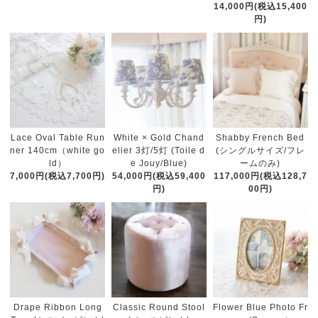
14,000円(税込15,400
円)
White × Gold Chand
Lace Oval Table Run
Shabby French Bed
elier 3灯/5灯 (Toile d
ner 140cm（white go
(シングルサイズ/フレ
e Jouy/Blue)
ld）
ームのみ)
54,000円(税込59,400
7,000円(税込7,700円)
117,000円(税込128,7
円)
00円)
Classic Round Stool
Drape Ribbon Long
Flower Blue Photo Fr