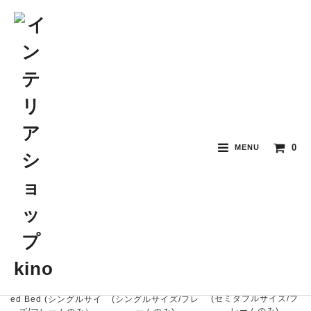
ベッド
0
MENU
おすすめ順
価格順
新着順
Shabby French Bed
Velvet Diamond Tuft
Shabby French Bed
(セミダブルサイズ/フ
ed Bed (シングルサイ
(シングルサイズ/フレ