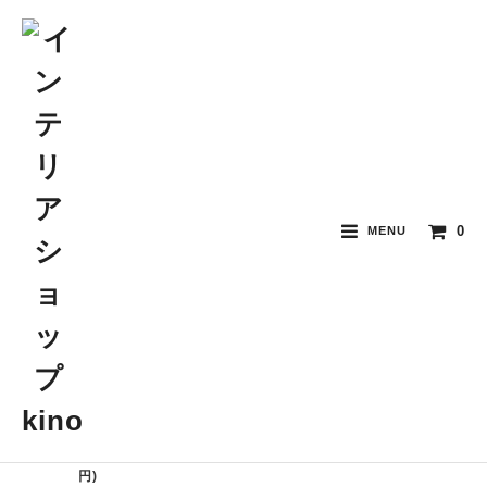
クッション
おすすめ順
価格順
新着順
0
MENU
Flower Embroidery P
Linen Ruffle Embroi
Mini Marie Antoinett
iping Cushion
dery Cushion
e Cushion (White)
10,000円(税込11,000
4,800円(税込5,280円)
8,000円(税込8,800円)
円)