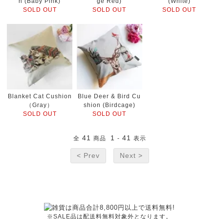
n (Baby Pink)
ge Red)
(White)
SOLD OUT
SOLD OUT
SOLD OUT
Blanket Cat Cushion
Blue Deer & Bird Cu
（Gray）
shion (Birdcage)
SOLD OUT
SOLD OUT
41
1
41
全
商品
-
表示
< Prev
Next >
※SALE品は配送料無料対象外となります。