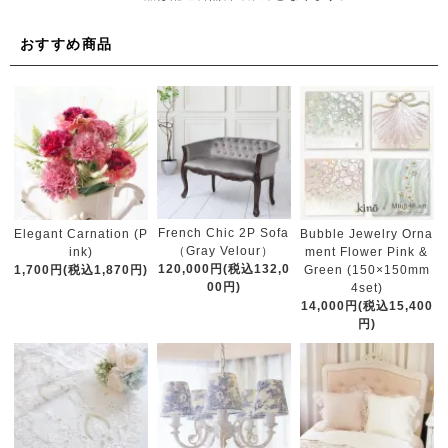
おすすめ商品
French Chic 2P Sofa
Elegant Carnation (P
Bubble Jewelry Orna
（Gray Velour）
ink)
ment Flower Pink &
120,000円(税込132,0
1,700円(税込1,870円)
Green (150×150mm
00円)
4set)
14,000円(税込15,400
円)