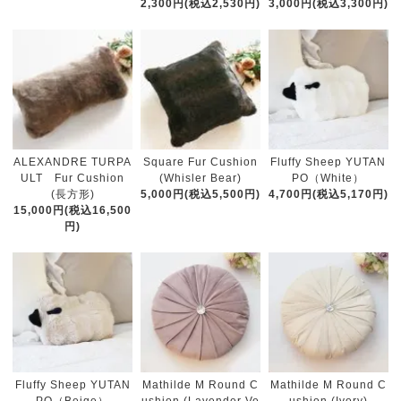
2,300円(税込2,530円)
3,000円(税込3,300円)
ALEXANDRE TURPA
Square Fur Cushion
Fluffy Sheep YUTAN
ULT Fur Cushion
(Whisler Bear)
PO（White）
(長方形)
5,000円(税込5,500円)
4,700円(税込5,170円)
15,000円(税込16,500
円)
Fluffy Sheep YUTAN
Mathilde M Round C
Mathilde M Round C