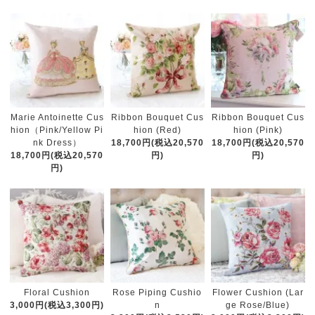
Marie Antoinette Cus
Ribbon Bouquet Cus
Ribbon Bouquet Cus
hion（Pink/Yellow Pi
hion (Red)
hion (Pink)
nk Dress）
18,700円(税込20,570
18,700円(税込20,570
18,700円(税込20,570
円)
円)
円)
Floral Cushion
Rose Piping Cushio
Flower Cushion (Lar
3,000円(税込3,300円)
n
ge Rose/Blue)