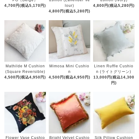
PO（Beige）
ushion (Lavender Ve
ushion (Ivory)
4,700円(税込5,170円)
lour)
4,800円(税込5,280円)
4,800円(税込5,280円)
Mathilde M Cushion
Mimosa Mini Cushio
Linen Ruffle Cushio
(Square Reversible)
n
n (ライトグリーン)
4,500円(税込4,950円)
4,500円(税込4,950円)
13,000円(税込14,300
円)
Flower Vase Cushio
Bright Velvet Cushio
Silk Pillow Cushion