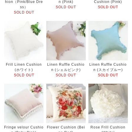
hion（Pink/Blue Dre
n (Pink)
Cushion (Pink)
ss）
SOLD OUT
SOLD OUT
SOLD OUT
Frill Linen Cushion
Linen Ruffle Cushio
Linen Ruffle Cushio
(ホワイト)
n (シェルピンク)
n (スカイブルー)
SOLD OUT
SOLD OUT
SOLD OUT
Fringe velour Cushio
Flower Cushion (Bei
Rose Frill Cushion