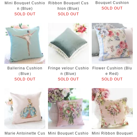
Bouquet Cushion
Mini Bouquet Cushio
Ribbon Bouquet Cus
SOLD OUT
n (Blue)
hion (Blue)
SOLD OUT
SOLD OUT
Ballerina Cushion
Fringe velour Cushio
Flower Cushion (Blu
（Blue）
n (Blue)
e Red)
SOLD OUT
SOLD OUT
SOLD OUT
Marie Antoinette Cus
Mini Bouquet Cushio
Mini Ribbon Bouquet