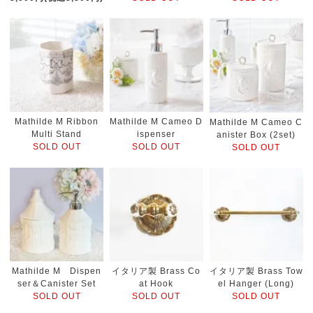
Mathilde M Ribbon
Mathilde M Cameo D
Mathilde M Cameo C
Multi Stand
ispenser
anister Box (2set)
SOLD OUT
SOLD OUT
SOLD OUT
Mathilde M Dispen
イタリア製 Brass Co
イタリア製 Brass Tow
ser＆Canister Set
at Hook
el Hanger (Long)
SOLD OUT
SOLD OUT
SOLD OUT