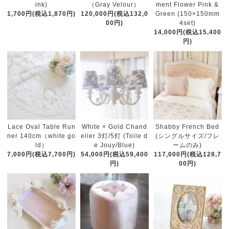
（Gray Velour）
ink)
ment Flower Pink &
120,000円(税込132,0
1,700円(税込1,870円)
Green (150×150mm
00円)
4set)
14,000円(税込15,400
円)
White × Gold Chand
Lace Oval Table Run
Shabby French Bed
elier 3灯/5灯 (Toile d
ner 140cm（white go
(シングルサイズ/フレ
e Jouy/Blue)
ld）
ームのみ)
54,000円(税込59,400
7,000円(税込7,700円)
117,000円(税込128,7
円)
00円)