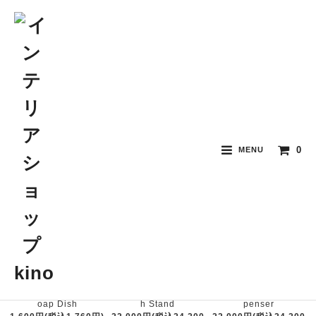
バスグッズ / タオル
0
MENU
おすすめ順
価格順
新着順
Mathilde M Cameo S
イタリア製 Soap Dis
イタリア製 Soap Dis
oap Dish
h Stand
penser