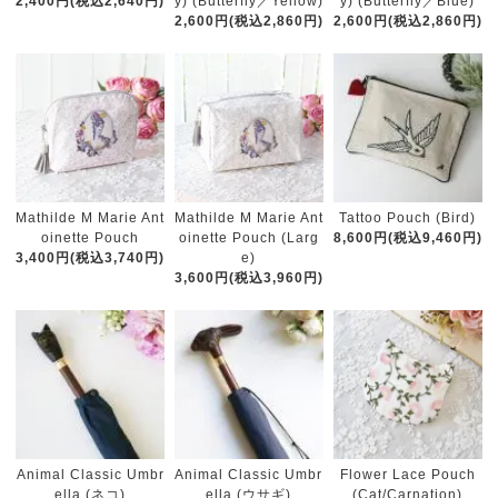
2,400円(税込2,640円)
y) (Butterfly／Yellow)
y) (Butterfly／Blue)
2,600円(税込2,860円)
2,600円(税込2,860円)
Mathilde M Marie Ant
Mathilde M Marie Ant
Tattoo Pouch (Bird)
oinette Pouch
oinette Pouch (Larg
8,600円(税込9,460円)
3,400円(税込3,740円)
e)
3,600円(税込3,960円)
Animal Classic Umbr
Animal Classic Umbr
Flower Lace Pouch
ella (ネコ)
ella (ウサギ)
(Cat/Carnation)