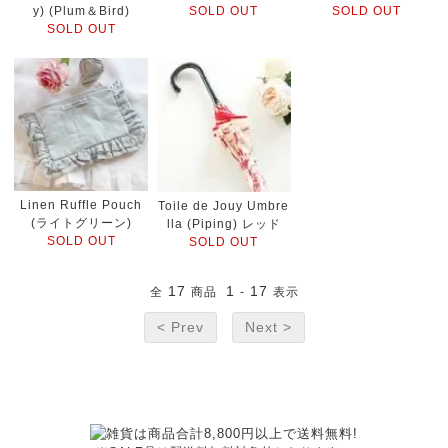
y) (Plum＆Bird)
SOLD OUT
SOLD OUT
SOLD OUT
Linen Ruffle Pouch
Toile de Jouy Umbre
(ライトグリーン)
lla (Piping) レッド
SOLD OUT
SOLD OUT
17
1
17
全
商品
-
表示
< Prev
Next >