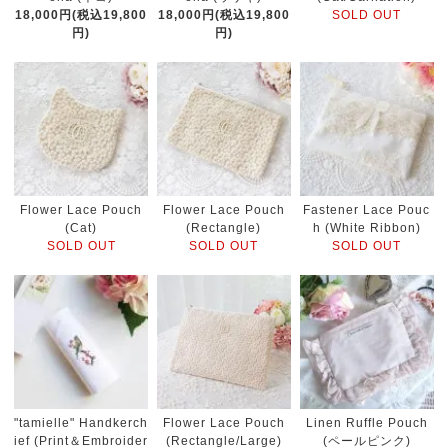
18,000円(税込19,800
18,000円(税込19,800
SOLD OUT
円)
円)
Flower Lace Pouch
Flower Lace Pouch
Fastener Lace Pouc
(Cat)
(Rectangle)
h (White Ribbon)
SOLD OUT
SOLD OUT
SOLD OUT
"tamielle" Handkerch
Flower Lace Pouch
Linen Ruffle Pouch
ief (Print＆Embroider
(Rectangle/Large)
(ペールピンク)