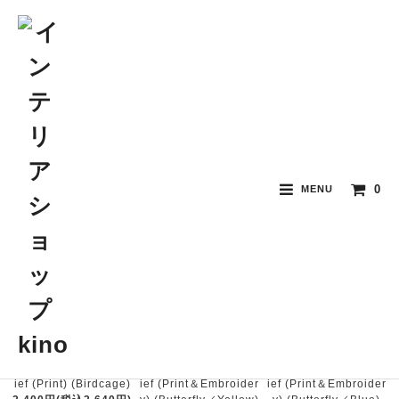
ファッション小物
0
MENU
おすすめ順
価格順
新着順
"tamielle" Handkerch
"tamielle" Handkerch
"tamielle" Handkerch
ief (Print) (Birdcage)
ief (Print＆Embroider
ief (Print＆Embroider