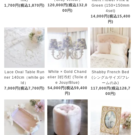
ink)
ment Flower Pink &
120,000円(税込132,0
1,700円(税込1,870円)
Green (150×150mm
00円)
4set)
14,000円(税込15,400
円)
White × Gold Chand
Lace Oval Table Run
Shabby French Bed
elier 3灯/5灯 (Toile d
ner 140cm（white go
(シングルサイズ/フレ
e Jouy/Blue)
ld）
ームのみ)
54,000円(税込59,400
7,000円(税込7,700円)
117,000円(税込128,7
円)
00円)