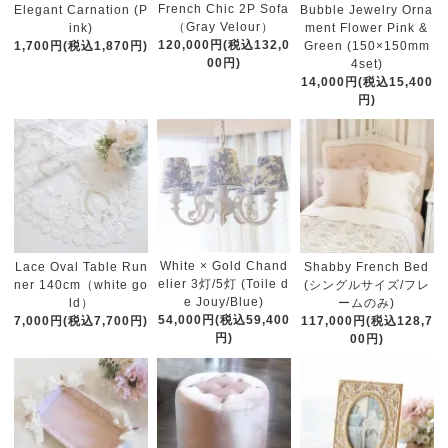
French Chic 2P Sofa
Elegant Carnation (P
Bubble Jewelry Orna
（Gray Velour）
ink)
ment Flower Pink &
120,000円(税込132,0
1,700円(税込1,870円)
Green (150×150mm
00円)
4set)
14,000円(税込15,400
円)
White × Gold Chand
Lace Oval Table Run
Shabby French Bed
elier 3灯/5灯 (Toile d
ner 140cm（white go
(シングルサイズ/フレ
e Jouy/Blue)
ld）
ームのみ)
54,000円(税込59,400
7,000円(税込7,700円)
117,000円(税込128,7
円)
00円)