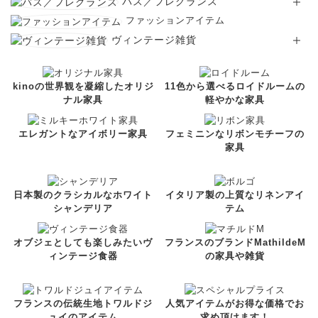
バス／フレグランス
ファッションアイテム
ヴィンテージ雑貨
kinoの世界観を凝縮したオリジ
11色から選べるロイドルームの
ナル家具
軽やかな家具
エレガントなアイボリー家具
フェミニンなリボンモチーフの
家具
日本製のクラシカルなホワイト
イタリア製の上質なリネンアイ
シャンデリア
テム
オブジェとしても楽しみたいヴ
フランスのブランドMathildeM
ィンテージ食器
の家具や雑貨
フランスの伝統生地トワルドジ
人気アイテムがお得な価格でお
ュイのアイテム
求め頂けます！