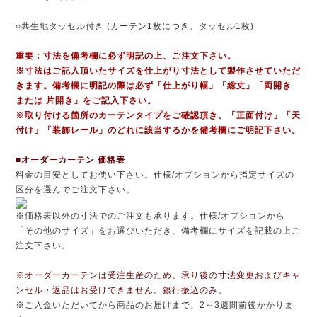
○共生地タッセル付き (カーテン1枚につき、タッセル1枚)
重要 : 寸法を備考欄に必ず明記の上、ご注文下さい。
※寸法はご記入頂いたサイズを仕上がり寸法として製作させていただ
きます。備考欄に明記の際は必ず「仕上がり幅」「総丈」「両開き
または 片開き」をご記入下さい。
※取り付ける箇所のカーテンタイプをご確認頂き、「正面付け」「天
付け」「装飾レール」のどれに該当するかを備考欄にご明記下さい。
■オーダーカーテン 価格表
料金の目安としてお使い下さい。仕様/オプションから指定サイズの
区分を選んでご注文下さい。
※価格表以外の寸法でのご注文も承ります。仕様/オプションから
「その他のサイズ」をお選びいただき、備考欄にサイズを記載の上ご
注文下さい。
※オーダーカーテンは受注生産のため、承り後の寸法変更およびキャ
ンセル・返品はお受けできません。銀行振込のみ。
※ご入金いただいてから商品のお届けまで、2～3週間前後かかりま