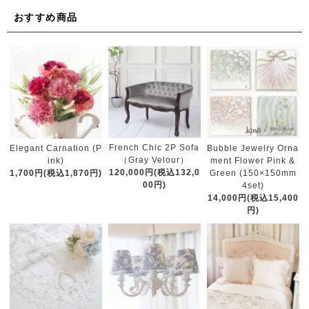
おすすめ商品
French Chic 2P Sofa
Elegant Carnation (P
Bubble Jewelry Orna
（Gray Velour）
ink)
ment Flower Pink &
120,000円(税込132,0
1,700円(税込1,870円)
Green (150×150mm
00円)
4set)
14,000円(税込15,400
円)