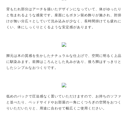
背もたれ部分はアーチを描いたデザインになっていて、体がゆったり
と包まれるような感覚です。座面にもボタン留め飾りが施され、肘掛
けが無い分広々としていて沈み込みが少なく、長時間掛けても疲れに
くい、体にしっくりとくるような安定感があります。
脚元は木の質感を生かしたナチュラルな仕上げで、空間に明るく上品
に馴染みます。前脚はころんとした丸みがあり、後ろ脚はすっきりと
したシンプルなおつくりです。
低めのバックで圧迫感なく置いていただけますので、お持ちのソファ
と並べたり、ベッドサイドやお部屋の一角にくつろぎの空間をおつく
りいただいたりと、用途に合わせて幅広くご使用ください。