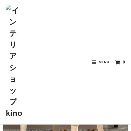
0
MENU