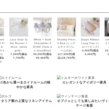
elr
Lace Oval Ta
White × Gold
Shabby Frenc
Drape Ribbon
Cl
 Fl
ble Runner 1
Chandelier 3
h Bed (シング
Long Tray (シ
d 
 &
40cm（white
灯/5灯 (Toile d
ルサイズ/フレ
ルバーピンク)
0×1
gold）
e Jouy/Blue)
ームのみ)
4,000円(税込
18
t)
7,000円(税込
54,000円(税込
117,000円(税
4,400円)
(税込
7,700円)
59,400円)
込128,700円)
)
11色から選べるロイドルームの軽
エレガントなアイボリー家具
やかな家具
イタリア製の上質なリネンアイテム
オブジェとしても楽しみたいヴィ
テージ食器