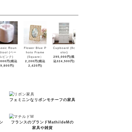
assic Roun
Flower Blue P
Cupboard (8c
Stool (ペー
hoto Frame
olor)
ルピンク)
(Square）
295,000円(税
,000円(税込
2,200円(税込
込324,500円)
19,800円)
2,420円)
フェミニンなリボンモチーフの家具
ン
フランスのブランドMathildeMの
家具や雑貨