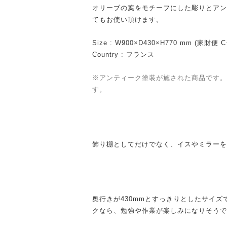
オリーブの葉をモチーフにした彫りとアン
てもお使い頂けます。
Size : W900×D430×H770 mm (家財便
Country : フランス
※アンティーク塗装が施された商品です。
す。
飾り棚としてだけでなく、イスやミラーを
奥行きが430mmとすっきりとしたサイ
クなら、勉強や作業が楽しみになりそうで