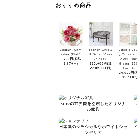
おすすめ商品
Elegant Carn
French Chic 2
Bubble Jew
ation (Pink)
P Sofa（Gray
y Ornament
1,700円(税込
Velour）
ower Pink
1,870円)
120,000円(税
Green (15
込132,000円)
50mm 4se
14,000円
15,400円
kinoの世界観を凝縮したオリジナ
ル家具
日本製のクラシカルなホワイトシャ
ンデリア