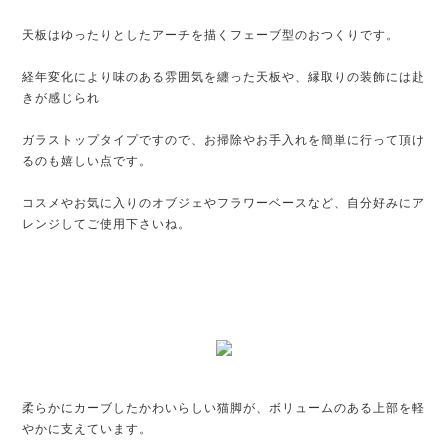
天板はゆったりとしたアーチを描くフェーブ型のおつくりです。
経年変化により味のある雰囲気を纏った天板や、縁取りの装飾には赴
きが感じられ
ガラストップタイプですので、お掃除やお手入れを簡単に行って頂け
るのも嬉しい点です。
コスメやお気に入りのオブジェやフラワーベースなど、自分好みにア
レンジしてご使用下さいね。
柔らかにカーブしたかわいらしい猫脚が、ボリュームのある上部を軽
やかに支えています。