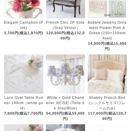
French Chic 2P Sofa
Elegant Carnation (P
Bubble Jewelry Orna
（Gray Velour）
ink)
ment Flower Pink &
120,000円(税込132,0
1,700円(税込1,870円)
Green (150×150mm
00円)
4set)
14,000円(税込15,400
円)
White × Gold Chand
Lace Oval Table Run
Shabby French Bed
elier 3灯/5灯 (Toile d
ner 140cm（white go
(シングルサイズ/フレ
e Jouy/Blue)
ld）
ームのみ)
54,000円(税込59,400
7,000円(税込7,700円)
117,000円(税込128,7
円)
00円)