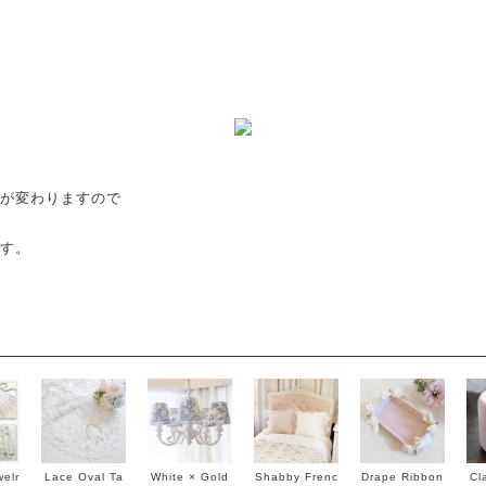
が変わりますので
す。
elr
Lace Oval Ta
White × Gold
Shabby Frenc
Drape Ribbon
Cl