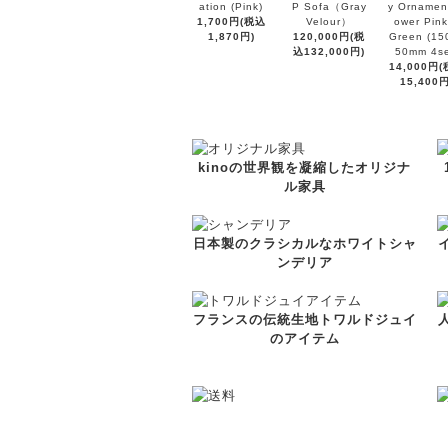
ation (Pink)
P Sofa（Gray
y Ornament
1,700円(税込
Velour）
ower Pink
1,870円)
120,000円(税
Green (15
込132,000円)
50mm 4se
14,000円
15,400円
kinoの世界観を凝縮したオリジナ
ル家具
日本製のクラシカルなホワイトシャ
ンデリア
フランスの伝統生地トワルドジュイ
のアイテム