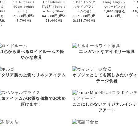
 Fl
ble Runner 1
Chandelier 3
h Bed (シング
Long Tray (シ
d 
 &
40cm（white
灯/5灯 (Toile d
ルサイズ/フレ
ルバーピンク)
0×1
gold）
e Jouy/Blue)
ームのみ)
4,000円(税込
18
t)
7,000円(税込
54,000円(税込
117,000円(税
4,400円)
(税込
7,700円)
59,400円)
込128,700円)
)
11色から選べるロイドルームの軽
エレガントなアイボリー家具
やかな家具
イタリア製の上質なリネンアイテム
オブジェとしても楽しみたいヴィ
テージ食器
人気アイテムがお得な価格でお求め
頂けます！
ここにしかないオリジナルインテ
アアート