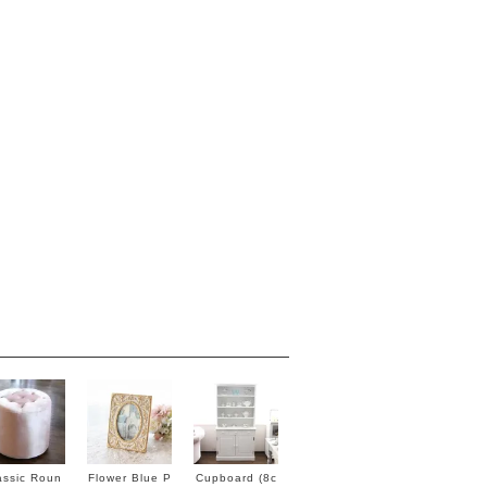
assic Roun
Flower Blue P
Cupboard (8c