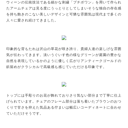
ウィーンの伝統技法である細かな刺繍「プチポワン」を用いて作られ
たアームチェアは見る度にうっとりとしてしまいそうな独自の存在感
を持ち飽きのこない美しいデザインと可憐な雰囲気は現代まで多くの
人々に愛され続けてきました。
印象的な背もたれは沢山の草花が咲き誇り、貴婦人達の楽しげな雰囲
気が伝わってきます。淡いうぐいす色の様なグリーンが庭園の豊かな
自然を表現しているかのように優しく広がりアンティークゴールドの
鋲留めがクラシカルで高級感も感じていただける印象です。
トップには手彫りのお花が飾れておりさり気ない部分まで丁寧に仕上
げられています。チェアのフレーム部分は落ち着いたブラウンのおつ
くりで甘さを抑えた気品ある佇まいは幅広いコーディネートに合わせ
ていただけそうです。