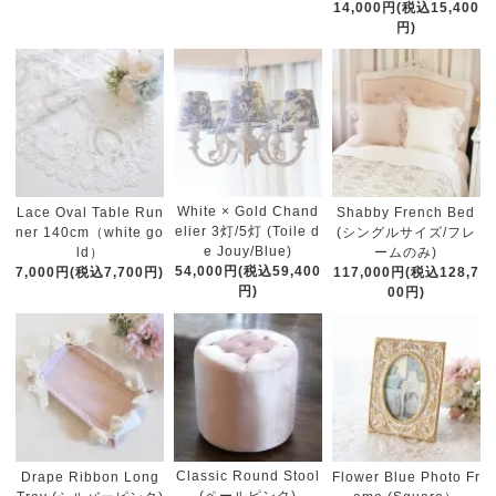
14,000円(税込15,400
円)
White × Gold Chand
Lace Oval Table Run
Shabby French Bed
elier 3灯/5灯 (Toile d
ner 140cm（white go
(シングルサイズ/フレ
e Jouy/Blue)
ld）
ームのみ)
54,000円(税込59,400
7,000円(税込7,700円)
117,000円(税込128,7
円)
00円)
Classic Round Stool
Drape Ribbon Long
Flower Blue Photo Fr