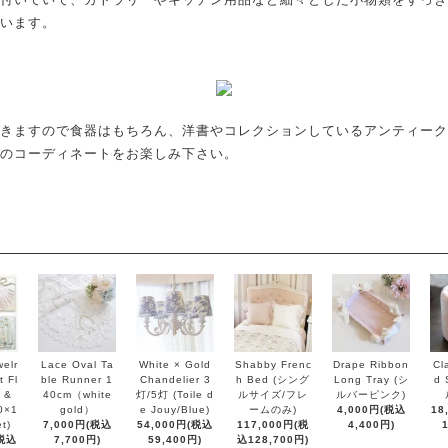
います。
きますので食器はもちろん、洋書やコレクションしているアンティーク
のコーディネートをお楽しみ下さい。
elr
Lace Oval Ta
White × Gold
Shabby Frenc
Drape Ribbon
Cl
 Fl
ble Runner 1
Chandelier 3
h Bed (シング
Long Tray (シ
d 
 &
40cm（white
灯/5灯 (Toile d
ルサイズ/フレ
ルバーピンク)
0×1
gold）
e Jouy/Blue)
ームのみ)
4,000円(税込
18
t)
7,000円(税込
54,000円(税込
117,000円(税
4,400円)
(税込
7,700円)
59,400円)
込128,700円)