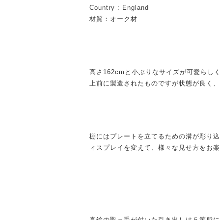
Country : England
材質：オーク材
高さ162cmと小ぶりなサイズが可愛ら
上前に製造されたものですが状態が良く、
棚にはプレートを立てるための溝が彫り込
ィスプレイを変えて、様々な見せ方をお楽
真鍮の取っ手が付いた引き出しは５箇所に