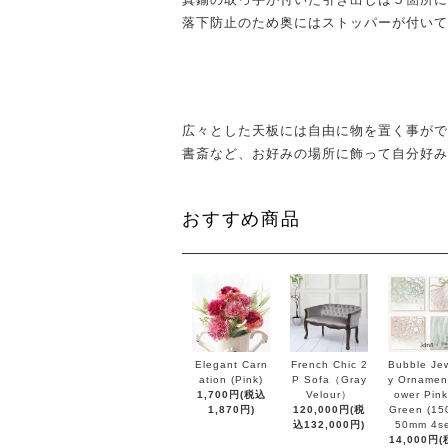
落下防止のため奥にはストッパーが付いて
広々とした天板には自由に物を置く事がで
書斎など、お好みの場所に飾って自分好み
おすすめ商品
Elegant Carn
French Chic 2
Bubble Jew
ation (Pink)
P Sofa（Gray
y Ornament
1,700円(税込
Velour）
ower Pink
1,870円)
120,000円(税
Green (15
込132,000円)
50mm 4se
14,000円