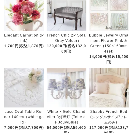
French Chic 2P Sofa
Elegant Carnation (P
Bubble Jewelry Orna
（Gray Velour）
ink)
ment Flower Pink &
120,000円(税込132,0
1,700円(税込1,870円)
Green (150×150mm
00円)
4set)
14,000円(税込15,400
円)
White × Gold Chand
Lace Oval Table Run
Shabby French Bed
elier 3灯/5灯 (Toile d
ner 140cm（white go
(シングルサイズ/フレ
e Jouy/Blue)
ld）
ームのみ)
54,000円(税込59,400
7,000円(税込7,700円)
117,000円(税込128,7
円)