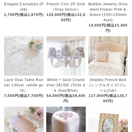
French Chic 2P Sofa
Elegant Carnation (P
Bubble Jewelry Orna
（Gray Velour）
ink)
ment Flower Pink &
120,000円(税込132,0
1,700円(税込1,870円)
Green (150×150mm
00円)
4set)
14,000円(税込15,400
円)
White × Gold Chand
Lace Oval Table Run
Shabby French Bed
elier 3灯/5灯 (Toile d
ner 140cm（white go
(シングルサイズ/フレ
e Jouy/Blue)
ld）
ームのみ)
54,000円(税込59,400
7,000円(税込7,700円)
117,000円(税込128,7
円)
00円)