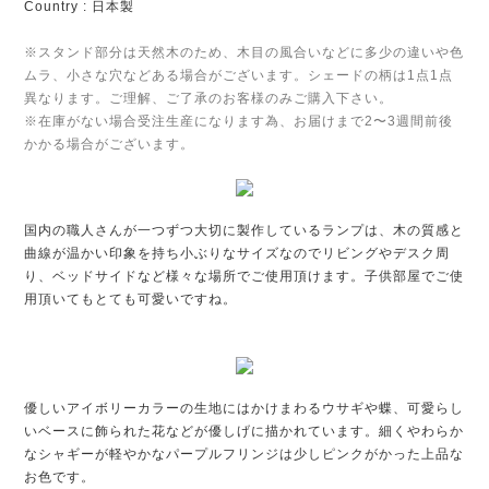
Country : 日本製
※スタンド部分は天然木のため、木目の風合いなどに多少の違いや色
ムラ、小さな穴などある場合がございます。シェードの柄は1点1点
異なります。ご理解、ご了承のお客様のみご購入下さい。
※在庫がない場合受注生産になります為、お届けまで2〜3週間前後
かかる場合がございます。
国内の職人さんが一つずつ大切に製作しているランプは、木の質感と
曲線が温かい印象を持ち小ぶりなサイズなのでリビングやデスク周
り、ベッドサイドなど様々な場所でご使用頂けます。子供部屋でご使
用頂いてもとても可愛いですね。
優しいアイボリーカラーの生地にはかけまわるウサギや蝶、可愛らし
いベースに飾られた花などが優しげに描かれています。細くやわらか
なシャギーが軽やかなパープルフリンジは少しピンクがかった上品な
お色です。