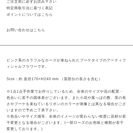
ご注文前に必ずお読み下さい
特定商取引法に基づく表記
ポイントについてはこちら
お問い合わせはこちら
ピンク系のカラフルなローズが束ねられたブーケタイプのアーティフ
ィシャルフラワーです。
Size：約 直径170×H240 mm （茎部分の長さを含む）
※1点1点手作業でお作りしているため、全体のサイズや花の配置・
色合いに若干の固体差がございます。また小花や葉っぱの数、茎の長
さやブーケを束ねているリボンのカラーが画像とは異なる場合がござ
いますので予めご了承下さい。
※色合いやサイズ感等、全体のイメージが変わらない程度に花材が若
干変更となる場合がございます。(一部ローズのお色味と種類が若干
変更しております。)