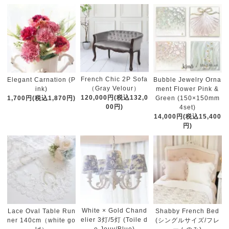
French Chic 2P Sofa
Elegant Carnation (P
Bubble Jewelry Orna
（Gray Velour）
ink)
ment Flower Pink &
120,000円(税込132,0
1,700円(税込1,870円)
Green (150×150mm
00円)
4set)
14,000円(税込15,400
円)
White × Gold Chand
Lace Oval Table Run
Shabby French Bed
elier 3灯/5灯 (Toile d
ner 140cm（white go
(シングルサイズ/フレ