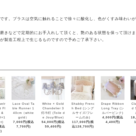
です。ブラスは空気に触れることで徐々に酸化し、色がくすみ味わいが
磨きなどで定期的にお手入れして頂くと、艶のある状態を保って頂けま
が製造工程上で生じるものですので予めご了承下さい。
elr
Lace Oval Ta
White × Gold
Shabby Frenc
Drape Ribbon
Cl
 Fl
ble Runner 1
Chandelier 3
h Bed (シング
Long Tray (シ
d 
 &
40cm（white
灯/5灯 (Toile d
ルサイズ/フレ
ルバーピンク)
0×1
gold）
e Jouy/Blue)
ームのみ)
4,000円(税込
18
t)
7,000円(税込
54,000円(税込
117,000円(税
4,400円)
(税込
7,700円)
59,400円)
込128,700円)
)