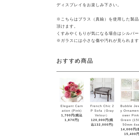
ディスプレイをお楽しみ下さい。
※こちらはブラス（真鍮）を使用した製品
頂けます。
くすみやくもりが気になる場合はシルバー
※ガラスには小さな傷や汚れが見られます
おすすめ商品
Elegant Carn
French Chic 2
Bubble Jew
ation (Pink)
P Sofa（Gray
y Ornament
1,700円(税込
Velour）
ower Pink
1,870円)
120,000円(税
Green (15
込132,000円)
50mm 4se
14,000円
15,400円