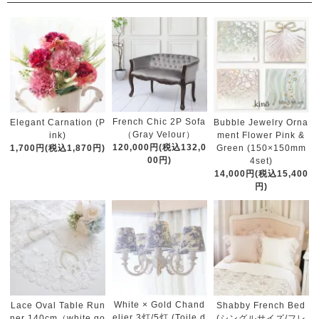
French Chic 2P Sofa
Elegant Carnation (P
Bubble Jewelry Orna
（Gray Velour）
ink)
ment Flower Pink &
120,000円(税込132,0
1,700円(税込1,870円)
Green (150×150mm
00円)
4set)
14,000円(税込15,400
円)
White × Gold Chand
Lace Oval Table Run
Shabby French Bed
elier 3灯/5灯 (Toile d
ner 140cm（white go
(シングルサイズ/フレ