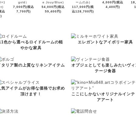
0×1
gold）
e Jouy/Blue)
ームのみ)
4,000円(税込
18
t)
7,000円(税込
54,000円(税込
117,000円(税
4,400円)
(税込
7,700円)
59,400円)
込128,700円)
)
11色から選べるロイドルームの軽
エレガントなアイボリー家具
やかな家具
イタリア製の上質なリネンアイテム
オブジェとしても楽しみたいヴィ
テージ食器
人気アイテムがお得な価格でお求め
頂けます！
ここにしかないオリジナルインテ
アアート