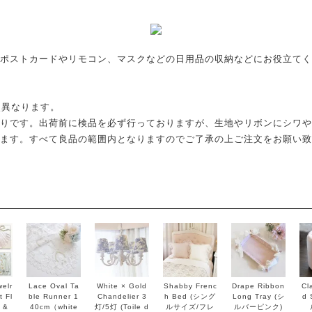
ポストカードやリモコン、マスクなどの日用品の収納などにお役立てく
点異なります。
りです。出荷前に検品を必ず行っておりますが、生地やリボンにシワや
ます。すべて良品の範囲内となりますのでご了承の上ご注文をお願い致
elr
Lace Oval Ta
White × Gold
Shabby Frenc
Drape Ribbon
Cl
 Fl
ble Runner 1
Chandelier 3
h Bed (シング
Long Tray (シ
d 
 &
40cm（white
灯/5灯 (Toile d
ルサイズ/フレ
ルバーピンク)