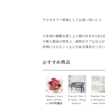
アクセサリー収納としてお使い頂いたり、
※生地の裁断位置により柄の出方が1点1
※輸入製品の特性上、細部がラフな仕上が
内側に小さなシミなどがある場合がござい
おすすめ商品
Elegant Carn
French Chic 2
Bubble Jew
ation (Pink)
P Sofa（Gray
y Ornament
1,700円(税込
Velour）
ower Pink