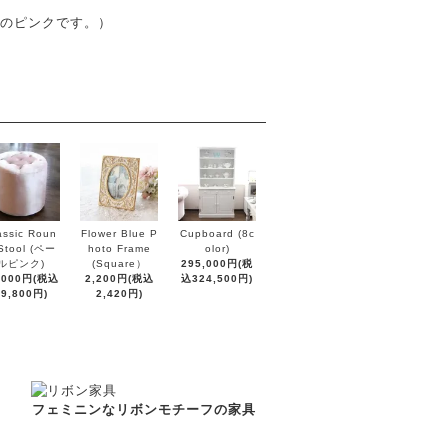
のピンクです。）
assic Roun
Flower Blue P
Cupboard (8c
Stool (ペー
hoto Frame
olor)
ルピンク)
(Square）
295,000円(税
,000円(税込
2,200円(税込
込324,500円)
19,800円)
2,420円)
フェミニンなリボンモチーフの家具