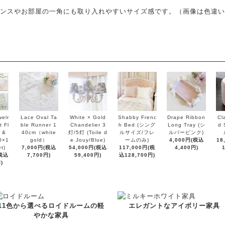
ンスやお部屋の一角にも取り入れやすいサイズ感です。（画像は色違い
elr
Lace Oval Ta
White × Gold
Shabby Frenc
Drape Ribbon
Cl
 Fl
ble Runner 1
Chandelier 3
h Bed (シング
Long Tray (シ
d 
 &
40cm（white
灯/5灯 (Toile d
ルサイズ/フレ
ルバーピンク)
0×1
gold）
e Jouy/Blue)
ームのみ)
4,000円(税込
18
t)
7,000円(税込
54,000円(税込
117,000円(税
4,400円)
(税込
7,700円)
59,400円)
込128,700円)
)
11色から選べるロイドルームの軽
エレガントなアイボリー家具
やかな家具