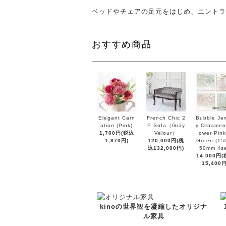
ベッドやチェアの足元をはじめ、エントラ
おすすめ商品
Elegant Carn
French Chic 2
Bubble Jew
ation (Pink)
P Sofa（Gray
y Ornament
1,700円(税込
Velour）
ower Pink
1,870円)
120,000円(税
Green (15
込132,000円)
50mm 4se
14,000円
15,400円
kinoの世界観を凝縮したオリジナ
ル家具