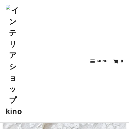
0
MENU