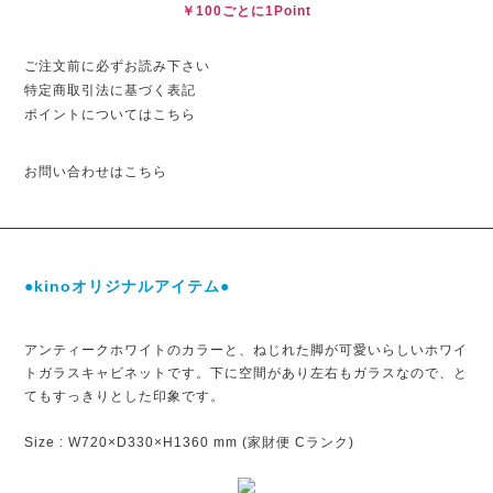
￥100ごとに1Point
ご注文前に必ずお読み下さい
特定商取引法に基づく表記
ポイントについてはこちら
お問い合わせはこちら
●kinoオリジナルアイテム●
アンティークホワイトのカラーと、ねじれた脚が可愛いらしいホワイ
トガラスキャビネットです。下に空間があり左右もガラスなので、と
てもすっきりとした印象です。
Size : W720×D330×H1360 mm (家財便 Cランク)