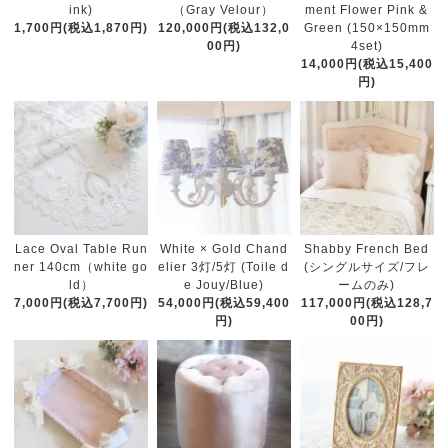
（Gray Velour）
ink)
ment Flower Pink &
120,000円(税込132,0
1,700円(税込1,870円)
Green (150×150mm
00円)
4set)
14,000円(税込15,400
円)
White × Gold Chand
Lace Oval Table Run
Shabby French Bed
elier 3灯/5灯 (Toile d
ner 140cm（white go
(シングルサイズ/フレ
e Jouy/Blue)
ld）
ームのみ)
54,000円(税込59,400
7,000円(税込7,700円)
117,000円(税込128,7
円)
00円)