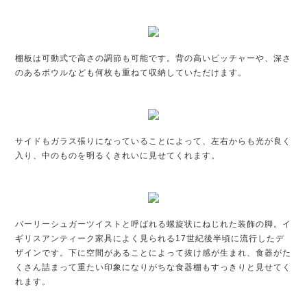
棚板は可動式で高さの調節も可能です。背の高いピッチャーや、深さ
のあるボウルなども何枚も重ねて収納していただけます。
サイドもガラス張りになっていることによって、左右からも光が良く
入り、中のものを明るくきれいに見せてくれます。
バーリーシュガーツイストと呼ばれる螺旋状にねじれた装飾の脚。イ
ギリスアンティーク家具によく見られる17世紀後半頃に流行したデ
ザインです。下に空間があることによって抜け感が生まれ、食器がた
くさん詰まって重たい印象になりがちな食器棚もすっきりと見せてく
れます。