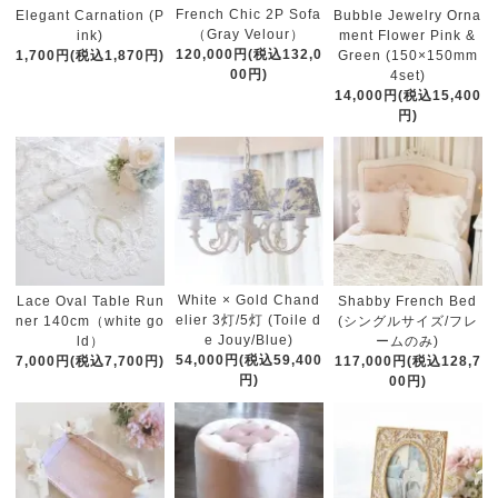
French Chic 2P Sofa
Elegant Carnation (P
Bubble Jewelry Orna
（Gray Velour）
ink)
ment Flower Pink &
120,000円(税込132,0
1,700円(税込1,870円)
Green (150×150mm
00円)
4set)
14,000円(税込15,400
円)
White × Gold Chand
Lace Oval Table Run
Shabby French Bed
elier 3灯/5灯 (Toile d
ner 140cm（white go
(シングルサイズ/フレ
e Jouy/Blue)
ld）
ームのみ)
54,000円(税込59,400
7,000円(税込7,700円)
117,000円(税込128,7
円)
00円)