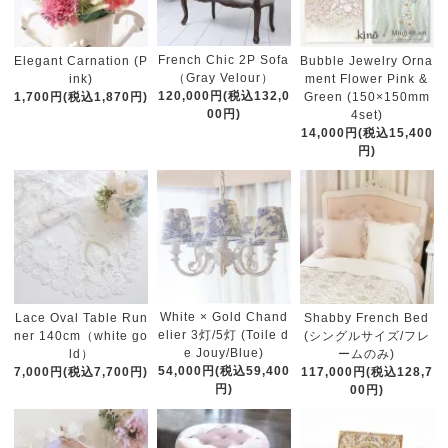
French Chic 2P Sofa
Elegant Carnation (P
Bubble Jewelry Orna
（Gray Velour）
ink)
ment Flower Pink &
120,000円(税込132,0
1,700円(税込1,870円)
Green (150×150mm
00円)
4set)
14,000円(税込15,400
円)
White × Gold Chand
Lace Oval Table Run
Shabby French Bed
elier 3灯/5灯 (Toile d
ner 140cm（white go
(シングルサイズ/フレ
e Jouy/Blue)
ld）
ームのみ)
54,000円(税込59,400
7,000円(税込7,700円)
117,000円(税込128,7
円)
00円)