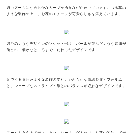
細いアームはなめらかなカーブを描きながら伸びています。つる草の
ような装飾の上に、お花のモチーフが可愛らしさを添えています。
燭台のようなデザインのソケット部は、パールが並んだような装飾が
施され、細かなところまでこだわったデザインです。
葉でくるまれたような装飾の支柱。やわらかな曲線を描くフォルム
と、シャープなストライプの線とのバランスが絶妙なデザインです。
アームを支えるボディ、また、シーリングカップにも葉の装飾。ボデ