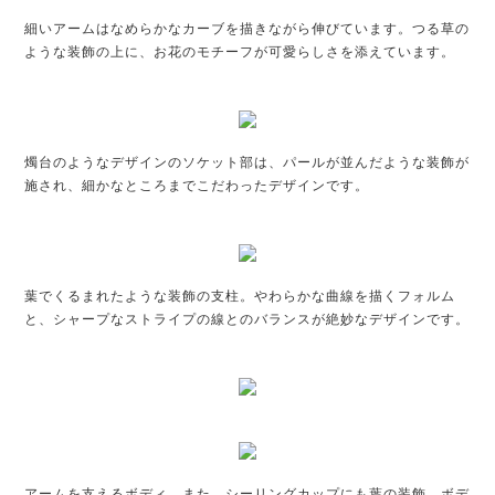
細いアームはなめらかなカーブを描きながら伸びています。つる草の
ような装飾の上に、お花のモチーフが可愛らしさを添えています。
燭台のようなデザインのソケット部は、パールが並んだような装飾が
施され、細かなところまでこだわったデザインです。
葉でくるまれたような装飾の支柱。やわらかな曲線を描くフォルム
と、シャープなストライプの線とのバランスが絶妙なデザインです。
アームを支えるボディ、また、シーリングカップにも葉の装飾。ボデ